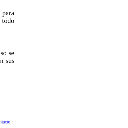
 para
n todo
eso se
n sus
tacto