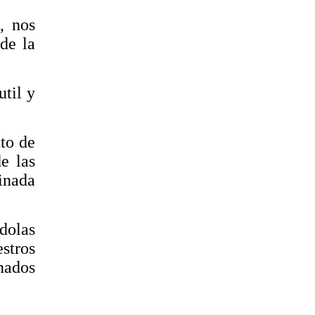
, nos
de la
util y
nto de
e las
inada
dolas
stros
nados