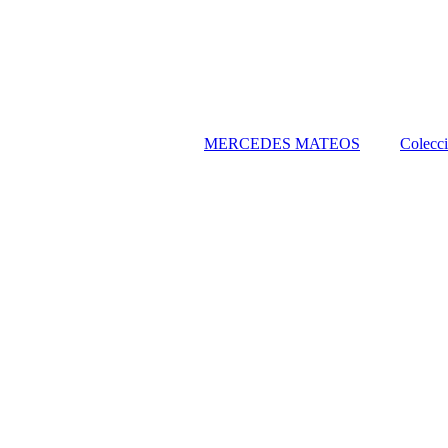
MERCEDES MATEOS
Colecc
T
GR
Técni
Y A
Té
P
Técni
T
T
INST