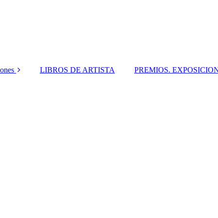
iones
LIBROS DE ARTISTA
PREMIOS. EXPOSICIO
écnica I.
EXPOSICIóN
ABADO
LIBROS
ca II .DIBUJO
PUBLICADOS
CUARELA
cnica III.
INTURA
ca IV. ARTE
EXTIL
écnica V.
ALACIONES