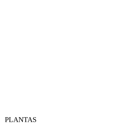
cnica VI.
STRACIÓN
PLANTAS